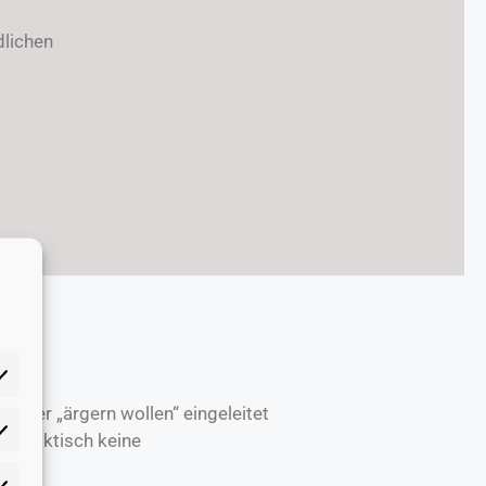
dlichen
ldner „ärgern wollen“ eingeleitet
n praktisch keine