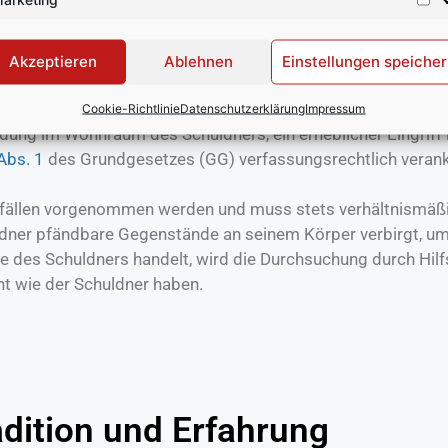
to eines betroffenen Schuldners gepfändet (
Kontopfändung
en sich nach den
Pfändungsfreigrenzen
, mittels P-Konto-Be
Akzeptieren
Ablehnen
Einstellungen speiche
g
, bei der gemäß der aktuellen
Pfändungstabelle
die
Freibet
Cookie-Richtlinie
Datenschutzerklärung
Impressum
ung im Wohnraum des Schuldners, ein erheblicher Eingriff i
 Abs. 1
des Grundgesetzes (GG) verfassungsrechtlich verank
llen vorgenommen werden und muss stets verhältnismäßig se
ldner pfändbare Gegenstände an seinem Körper verbirgt, um
äre des Schuldners handelt, wird die Durchsuchung durch Hil
ht wie der Schuldner haben.
dition und Erfahrung