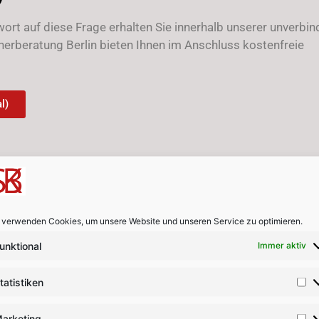
wort auf diese Frage erhalten Sie innerhalb unserer unverbin
nerberatung Berlin bieten Ihnen im Anschluss kostenfreie
l)
 verwenden Cookies, um unsere Website und unseren Service zu optimieren.
Taschenpfändung?
unktional
Immer aktiv
 meist von emotional betroffenen Gläubigern, die einen Schu
tatistiken
titutionelle Gläubiger wie große Inkassounternehmen führe
arketing