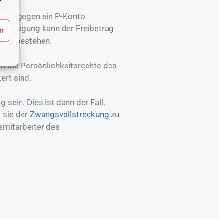
)- wogegen ein P-Konto
scheinigung kann der Freibetrag
rn
räge
bestehen.
n die Persönlichkeitsrechte des
ert sind.
in. Dies ist dann der Fall,
 sie der
Zwangsvollstreckung
zu
fsmitarbeiter des