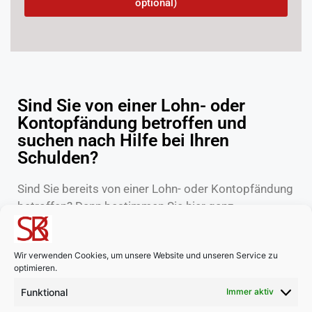
optional)
Sind Sie von einer Lohn- oder
Kontopfändung betroffen und
suchen nach Hilfe bei Ihren
Schulden?
Sind Sie bereits von einer Lohn- oder Kontopfändung
betroffen? Dann bestimmen Sie hier ganz
unverbindlich und kostenfrei Ihre pfändungsfreien
Beträge. Nutzen Sie dazu entweder unseren
Wir verwenden Cookies, um unsere Website und unseren Service zu
Pfändungsrechner 2022
oder unsere
optimieren.
Pfändungstabelle 2022
. Suchen Sie nach Auswegen
Funktional
aus der Überschuldung? Es gibt zahlreiche
Immer aktiv
Hilfsangebote sowohl von öffentlicher als auch