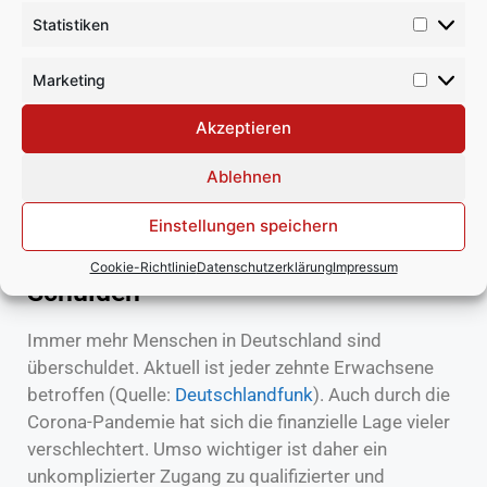
privater Seite aus. Auch wir bei der
Statistiken
Schuldnerberatung kostenlos bieten Ihnen die
Möglichkeit Hilfe bei Schulden wahrzunehmen.
Marketing
Vereinbaren Sie ganz unkompliziert und im Hand um
Akzeptieren
drehen ein kostenfreies Erstgespräch bei einem
unserer Insolvenzexperten.
Ablehnen
Einstellungen speichern
Jeder Zehnte in Deutschland
überschuldet - kostenlose Hilfe bei
Cookie-Richtlinie
Datenschutzerklärung
Impressum
Schulden
Immer mehr Menschen in Deutschland sind
überschuldet. Aktuell ist jeder zehnte Erwachsene
betroffen (Quelle:
Deutschlandfunk
). Auch durch die
Corona-Pandemie hat sich die finanzielle Lage vieler
verschlechtert. Umso wichtiger ist daher ein
unkomplizierter Zugang zu qualifizierter und